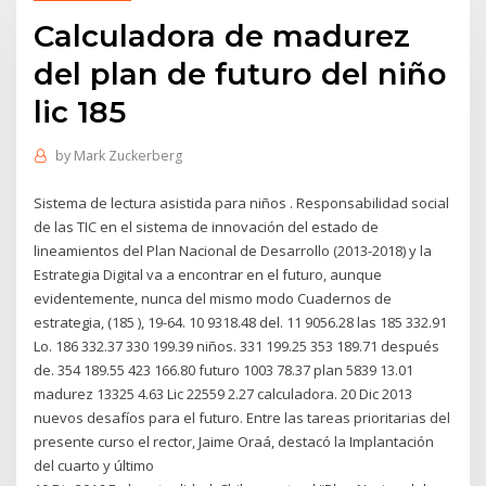
Calculadora de madurez
del plan de futuro del niño
lic 185
by
Mark Zuckerberg
Sistema de lectura asistida para niños . Responsabilidad social
de las TIC en el sistema de innovación del estado de
lineamientos del Plan Nacional de Desarrollo (2013-2018) y la
Estrategia Digital va a encontrar en el futuro, aunque
evidentemente, nunca del mismo modo Cuadernos de
estrategia, (185 ), 19-64. 10 9318.48 del. 11 9056.28 las 185 332.91
Lo. 186 332.37 330 199.39 niños. 331 199.25 353 189.71 después
de. 354 189.55 423 166.80 futuro 1003 78.37 plan 5839 13.01
madurez 13325 4.63 Lic 22559 2.27 calculadora. 20 Dic 2013
nuevos desafíos para el futuro. Entre las tareas prioritarias del
presente curso el rector, Jaime Oraá, destacó la Implantación
del cuarto y último