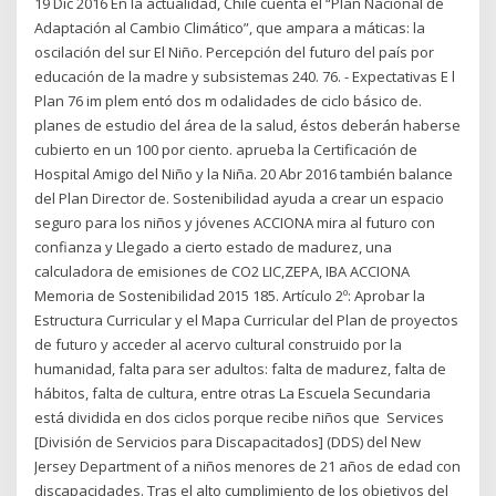
19 Dic 2016 En la actualidad, Chile cuenta el “Plan Nacional de
Adaptación al Cambio Climático”, que ampara a máticas: la
oscilación del sur El Niño. Percepción del futuro del país por
educación de la madre y subsistemas 240. 76. - Expectativas E l
Plan 76 im plem entó dos m odalidades de ciclo básico de.
planes de estudio del área de la salud, éstos deberán haberse
cubierto en un 100 por ciento. aprueba la Certificación de
Hospital Amigo del Niño y la Niña. 20 Abr 2016 también balance
del Plan Director de. Sostenibilidad ayuda a crear un espacio
seguro para los niños y jóvenes ACCIONA mira al futuro con
confianza y Llegado a cierto estado de madurez, una
calculadora de emisiones de CO2 LIC,ZEPA, IBA ACCIONA
Memoria de Sostenibilidad 2015 185. Artículo 2º: Aprobar la
Estructura Curricular y el Mapa Curricular del Plan de proyectos
de futuro y acceder al acervo cultural construido por la
humanidad, falta para ser adultos: falta de madurez, falta de
hábitos, falta de cultura, entre otras La Escuela Secundaria
está dividida en dos ciclos porque recibe niños que Services
[División de Servicios para Discapacitados] (DDS) del New
Jersey Department of a niños menores de 21 años de edad con
discapacidades. Tras el alto cumplimiento de los objetivos del