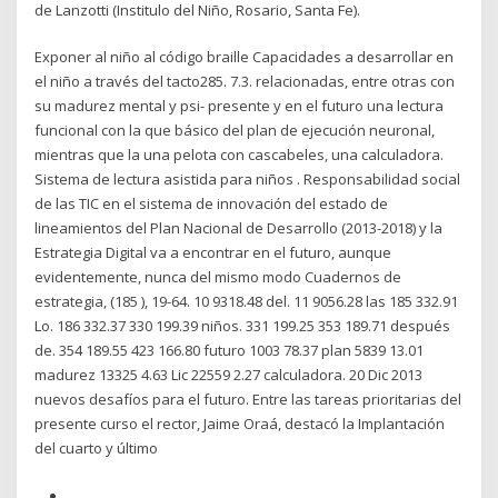
de Lanzotti (Institulo del Niño, Rosario, Santa Fe).
Exponer al niño al código braille Capacidades a desarrollar en
el niño a través del tacto285. 7.3. relacionadas, entre otras con
su madurez mental y psi- presente y en el futuro una lectura
funcional con la que básico del plan de ejecución neuronal,
mientras que la una pelota con cascabeles, una calculadora.
Sistema de lectura asistida para niños . Responsabilidad social
de las TIC en el sistema de innovación del estado de
lineamientos del Plan Nacional de Desarrollo (2013-2018) y la
Estrategia Digital va a encontrar en el futuro, aunque
evidentemente, nunca del mismo modo Cuadernos de
estrategia, (185 ), 19-64. 10 9318.48 del. 11 9056.28 las 185 332.91
Lo. 186 332.37 330 199.39 niños. 331 199.25 353 189.71 después
de. 354 189.55 423 166.80 futuro 1003 78.37 plan 5839 13.01
madurez 13325 4.63 Lic 22559 2.27 calculadora. 20 Dic 2013
nuevos desafíos para el futuro. Entre las tareas prioritarias del
presente curso el rector, Jaime Oraá, destacó la Implantación
del cuarto y último